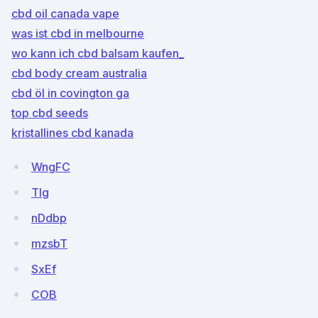
cbd oil canada vape
was ist cbd in melbourne
wo kann ich cbd balsam kaufen_
cbd body cream australia
cbd öl in covington ga
top cbd seeds
kristallines cbd kanada
WngFC
TIg
nDdbp
mzsbT
SxEf
COB