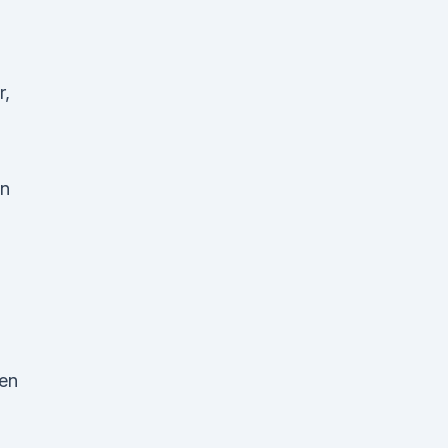
r,
en
en
,