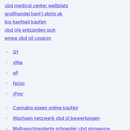
cbd medical center weltplatz
großhandel hanf t shirts uk
bio hanfseil kaufen
cbd öle entzünden sich
empe cbd oil coupon
Qf
yNw
qP
feUoj
rPmr
Cannabis essen online kaufen
Wachsen netzwerk cbd öl bewertungen
Maßgeschneiderte schneider cbd singapore