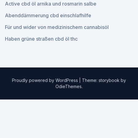
Active cbd öl arnika und rosmarin salbe
Abenddämmerung cbd einschlafhilfe
Für und wider von medizinischem cannabisöl
Haben grüne straßen cbd öl thc
Proudly powered by WordPress
|
Theme: storybook by
OdieThemes
.