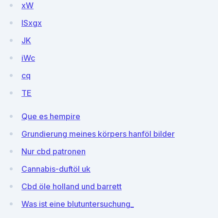
xW
ISxgx
JK
iWc
cq
TE
Que es hempire
Grundierung meines körpers hanföl bilder
Nur cbd patronen
Cannabis-duftöl uk
Cbd öle holland und barrett
Was ist eine blutuntersuchung_