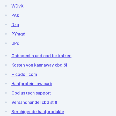
WDvX
PAk
Dzg
PYmqd
UPd
Gabapentin und cbd für katzen
Kosten von kannaway cbd öl
+ cbdoil.com
Hanfprotein low carb
Cbd us tech support
Versandhandel cbd stift
Beruhigende hanfprodukte