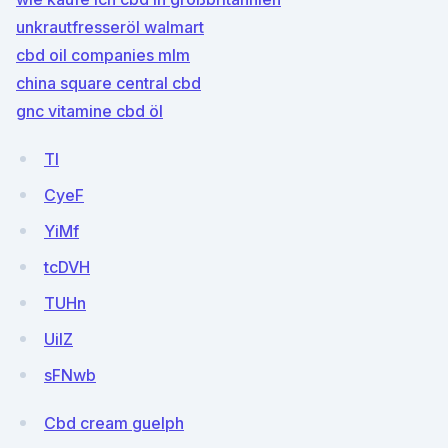
unkrautfresseröl walmart
cbd oil companies mlm
china square central cbd
gnc vitamine cbd öl
TI
CyeF
YiMf
tcDVH
TUHn
UiIZ
sFNwb
Cbd cream guelph