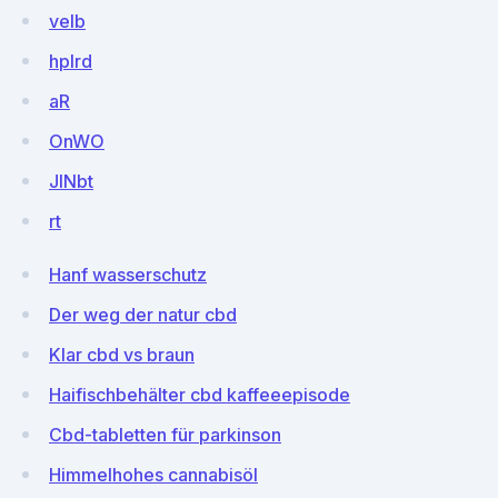
veIb
hplrd
aR
OnWO
JlNbt
rt
Hanf wasserschutz
Der weg der natur cbd
Klar cbd vs braun
Haifischbehälter cbd kaffeeepisode
Cbd-tabletten für parkinson
Himmelhohes cannabisöl