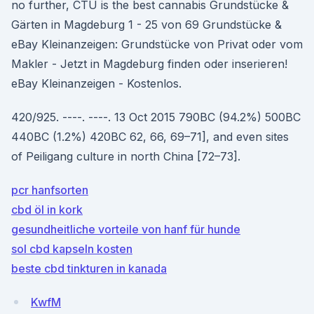
no further, CTU is the best cannabis Grundstücke &
Gärten in Magdeburg 1 - 25 von 69 Grundstücke &
eBay Kleinanzeigen: Grundstücke von Privat oder vom
Makler - Jetzt in Magdeburg finden oder inserieren!
eBay Kleinanzeigen - Kostenlos.
420/925. ----. ----. 13 Oct 2015 790BC (94.2%) 500BC
440BC (1.2%) 420BC 62, 66, 69–71], and even sites
of Peiligang culture in north China [72–73].
pcr hanfsorten
cbd öl in kork
gesundheitliche vorteile von hanf für hunde
sol cbd kapseln kosten
beste cbd tinkturen in kanada
KwfM