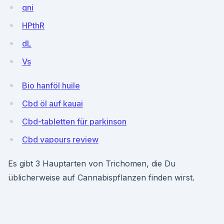
qni
HPthR
dL
Vs
Bio hanföl huile
Cbd öl auf kauai
Cbd-tabletten für parkinson
Cbd vapours review
Es gibt 3 Hauptarten von Trichomen, die Du
üblicherweise auf Cannabispflanzen finden wirst.