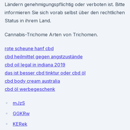
Ländern genehmigungspflichtig oder verboten ist. Bitte
informieren Sie sich vorab selbst über den rechtlichen
Status in ihrem Land.
Cannabis-Trichome Arten von Trichomen.
rote scheune hanf cbd
cbd heilmittel gegen angstzustände
cbd oil legal in indiana 2019
das ist besser cbd tinktur oder cbd öl
cbd body cream australia
cbd öl werbegeschenk
mJzS
GGKRw
KERek